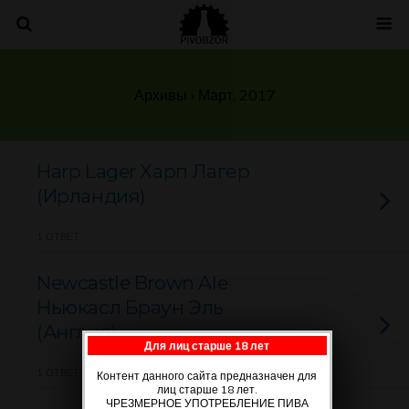
Архивы › Март, 2017
Harp Lager Харп Лагер
(Ирландия)
1 ОТВЕТ
Newcastle Brown Ale
Ньюкасл Браун Эль
(Англия)
Для лиц старше 18 лет
1 ОТВЕТ
Контент данного сайта предназначен для
лиц старше 18 лет.
ЧРЕЗМЕРНОЕ УПОТРЕБЛЕНИЕ ПИВА