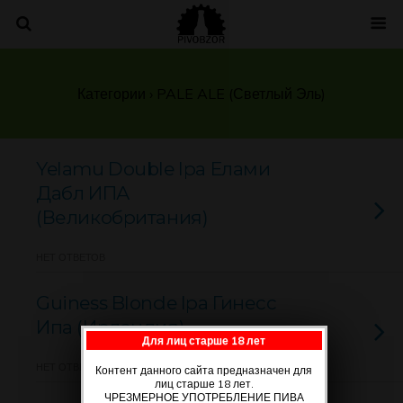
Категории ›
PALE ALE (Светлый Эль)
Yelamu Double Ipa Елами
Дабл ИПА
(Великобритания)
НЕТ ОТВЕТОВ
Guiness Blonde Ipa Гинесс
Ипа (Ирландия)
Для лиц старше 18 лет
НЕТ ОТВЕТОВ
Контент данного сайта предназначен для
лиц старше 18 лет.
ЧРЕЗМЕРНОЕ УПОТРЕБЛЕНИЕ ПИВА