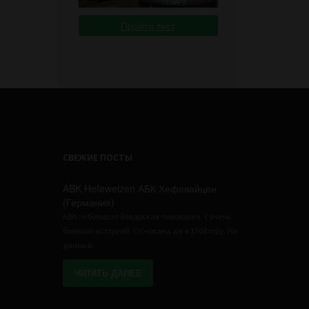
Пройти тест
СВЕЖИЕ ПОСТЫ
ABK Hefeweizen АБК Хефевайцен
(Германия)
ABK небольшая баварская пивоварня, с очень
большой историей. Основана аж в 1308 году. На
данный
ЧИТАТЬ ДАЛЕЕ