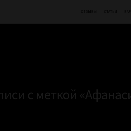
ОТЗЫВЫ
СТАТЬИ
БА
писи с меткой «Афанас