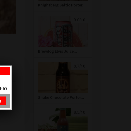
Knightberg Baltic Porter...
9.0/10
Brewdog Elvis Juice...
8.7/10
ВЬЮ
Shake Chocolate Porter...
8
8.5/10