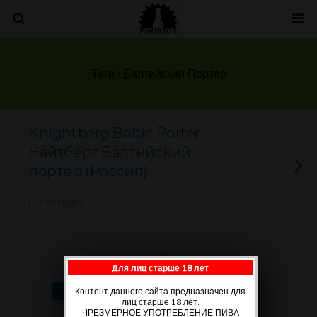
Теги › Балтийский Портер
Knightberg Baltic Porter
Найтберг Балтийский
портер (Россия)
НЕТ ОТВЕТОВ
Наверх
Для лиц старше 18 лет
Мобильн.
Компьютерная
Контент данного сайта предназначен для
лиц старше 18 лет.
ЧРЕЗМЕРНОЕ УПОТРЕБЛЕНИЕ ПИВА