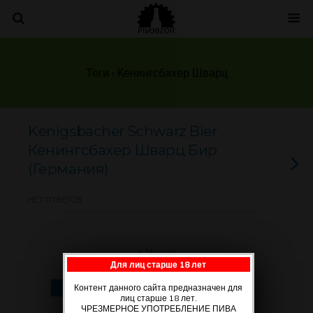
Теги › Кенингсбахер Шварц
Kenigsbacher Schwarz Bier
Кенингсбахер Шварц Бир
(Германия)
НЕТ ОТВЕТОВ
Наверх
Для лиц старше 18 лет
Мобильн.
Компьютерная
Контент данного сайта предназначен для
лиц старше 18 лет.
ЧРЕЗМЕРНОЕ УПОТРЕБЛЕНИЕ ПИВА