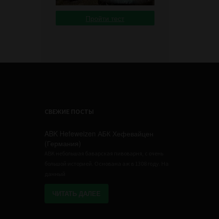
Пройти тест
СВЕЖИЕ ПОСТЫ
ABK Hefeweizen АБК Хефевайцен
(Германия)
ABK небольшая баварская пивоварня, с очень
большой историей. Основана аж в 1308 году. На
данный
ЧИТАТЬ ДАЛЕЕ