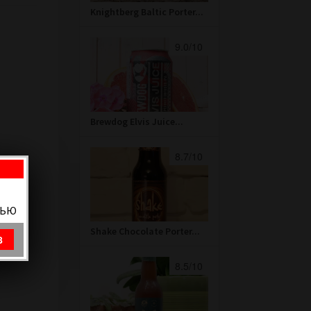
Knightberg Baltic Porter...
9.0/10
Brewdog Elvis Juice...
8.7/10
ВЬЮ
Shake Chocolate Porter...
8
8.5/10