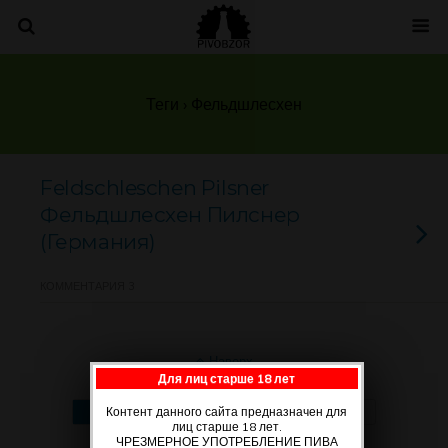
Теги › Фельдшлесхен
Feldschleschen Pilsner
Фельдшлесхен Пилснер
(Германия)
КОММЕНТАРИЯ 3
Наверх
Для лиц старше 18 лет
Мобильн.
Компьютерная
Контент данного сайта предназначен для
лиц старше 18 лет.
ЧРЕЗМЕРНОЕ УПОТРЕБЛЕНИЕ ПИВА