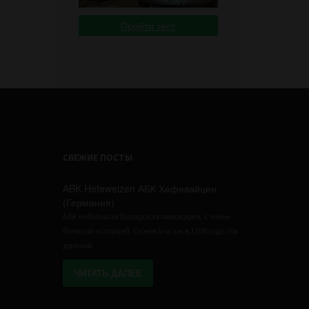
Пройти тест
СВЕЖИЕ ПОСТЫ
ABK Hefeweizen АБК Хефевайцен
(Германия)
ABK небольшая баварская пивоварня, с очень
большой историей. Основана аж в 1308 году. На
данный
ЧИТАТЬ ДАЛЕЕ