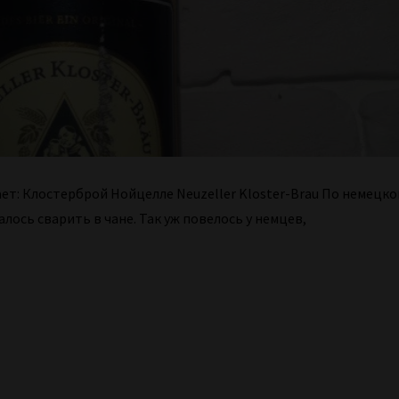
т: Клостерброй Нойцелле Neuzeller Kloster-Brau По немецко
алось сварить в чане. Так уж повелось у немцев,