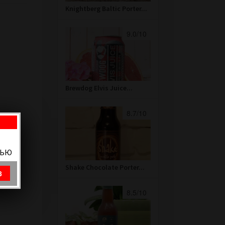
Knightberg Baltic Porter...
9.0/10
Brewdog Elvis Juice...
8.7/10
ВЬЮ
Shake Chocolate Porter...
8
8.5/10