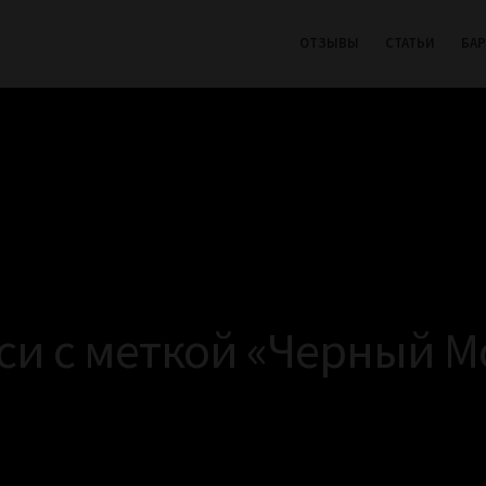
ОТЗЫВЫ
СТАТЬИ
БА
си с меткой «Черный М