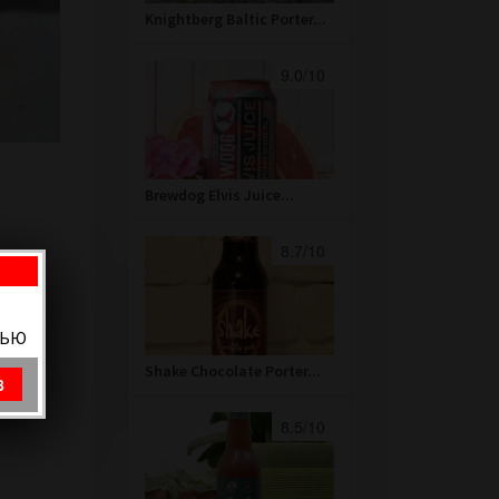
Knightberg Baltic Porter...
9.0/10
Brewdog Elvis Juice...
8.7/10
ВЬЮ
Shake Chocolate Porter...
8
8.5/10