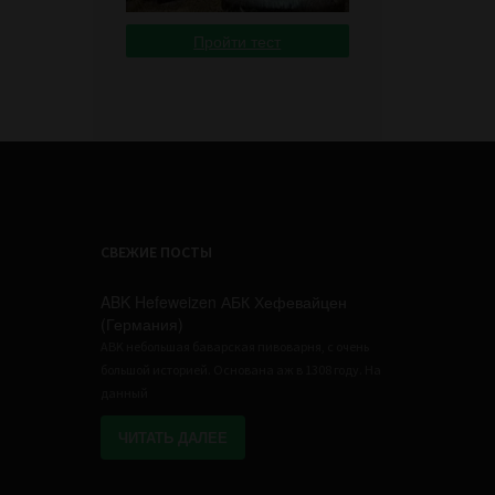
Пройти тест
СВЕЖИЕ ПОСТЫ
ABK Hefeweizen АБК Хефевайцен
(Германия)
ABK небольшая баварская пивоварня, с очень
большой историей. Основана аж в 1308 году. На
данный
ЧИТАТЬ ДАЛЕЕ