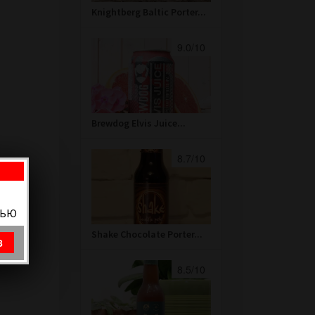
Knightberg Baltic Porter...
9.0/10
Brewdog Elvis Juice...
8.7/10
ВЬЮ
Shake Chocolate Porter...
8
8.5/10