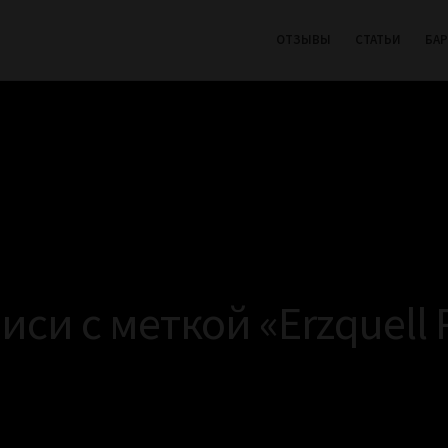
ОТЗЫВЫ
СТАТЬИ
БА
иси с меткой «Erzquell P