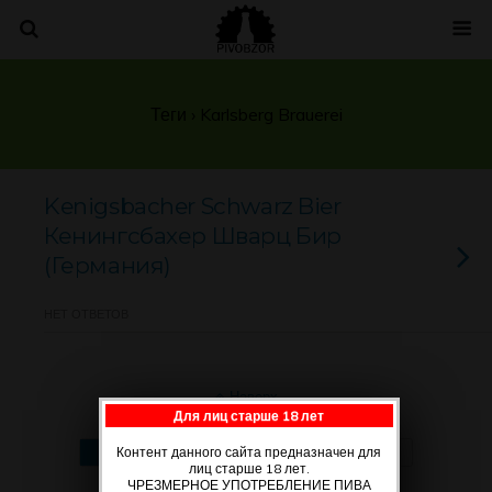
Теги › Karlsberg Brauerei
Kenigsbacher Schwarz Bier
Кенингсбахер Шварц Бир
(Германия)
НЕТ ОТВЕТОВ
Наверх
Для лиц старше 18 лет
Мобильн.
Компьютерная
Контент данного сайта предназначен для
лиц старше 18 лет.
ЧРЕЗМЕРНОЕ УПОТРЕБЛЕНИЕ ПИВА