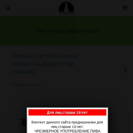
Теги › Keltske Dedictvi Svetle
Keltske Dedictvi Svetle
Кельтске Дедитстви
(Чехия)
КОММЕНТАРИЕВ 5
Наверх
Для лиц старше 18 лет
Мобильн.
Компьютерная
Контент данного сайта предназначен для
лиц старше 18 лет.
ЧРЕЗМЕРНОЕ УПОТРЕБЛЕНИЕ ПИВА