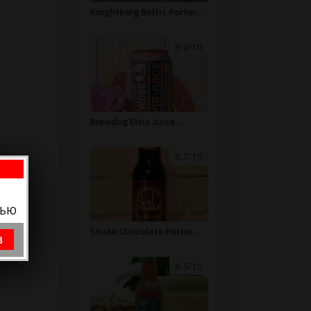
Knightberg Baltic Porter...
9.0/10
Brewdog Elvis Juice...
8.7/10
ВЬЮ
Shake Chocolate Porter...
8
8.5/10