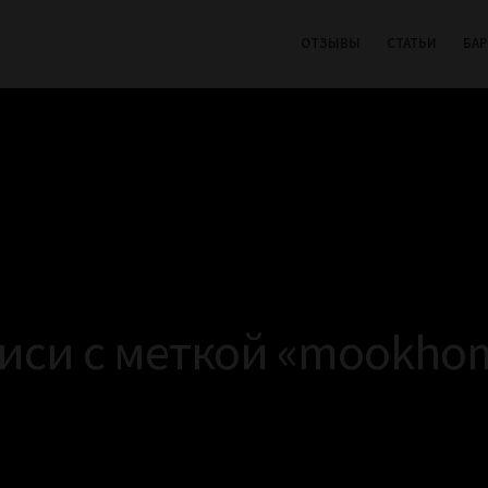
ОТЗЫВЫ
СТАТЬИ
БА
иси с меткой «mookho