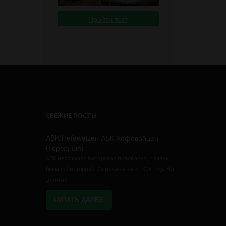
Пройти тест
СВЕЖИЕ ПОСТЫ
ABK Hefeweizen АБК Хефевайцен
(Германия)
ABK небольшая баварская пивоварня, с очень
большой историей. Основана аж в 1308 году. На
данный
ЧИТАТЬ ДАЛЕЕ