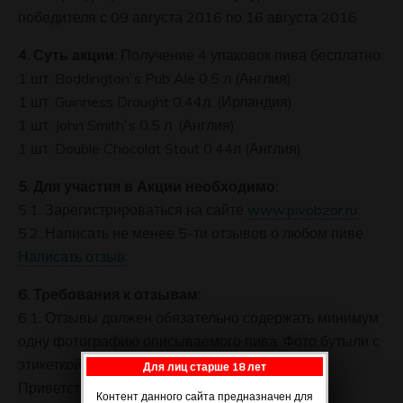
победителя с 09 августа 2016 по 16 августа 2016
4.
Суть акции
:
Получение 4 упаковок пива бесплатно:
1 шт. Boddington`s Pub Ale 0.5 л (Англия)
1 шт. Guinness Draught 0.44л. (Ирландия)
1 шт. John Smith`s 0.5 л. (Англия)
1 шт. Double Chocolat Stout 0.44л (Англия)
5.
Для участия в Акции необходимо
:
5.1. Зарегистрироваться на сайте
www.pivobzor.ru
5.2. Написать не менее 5-ти отзывов о любом пиве.
Написать отзыв
6.
Требования к отзывам
:
6.1. Отзывы должен обязательно содержать минимум
одну фотографию описываемого пива. Фото бутыли с
этикеткой допускается брать из интернета.
Для лиц старше 18 лет
Приветствуются авторские фото.
Контент данного сайта предназначен для