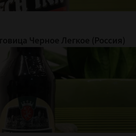
атовица Черное Легкое (Россия)