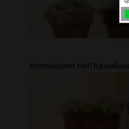
Ч
Krombacher Hell Кромбах