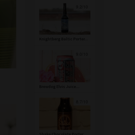
9.2/10
Knightberg Baltic Porter...
9.0/10
Brewdog Elvis Juice...
8.7/10
Shake Chocolate Porter...