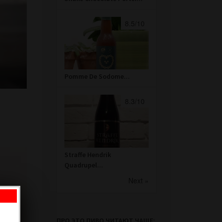
8.5/10
Pomme De Sodome...
8.3/10
Straffe Hendrik
Quadrupel...
Next »
ПРО ЭТО ПИВО ЧИТАЮТ ЧАЩЕ: