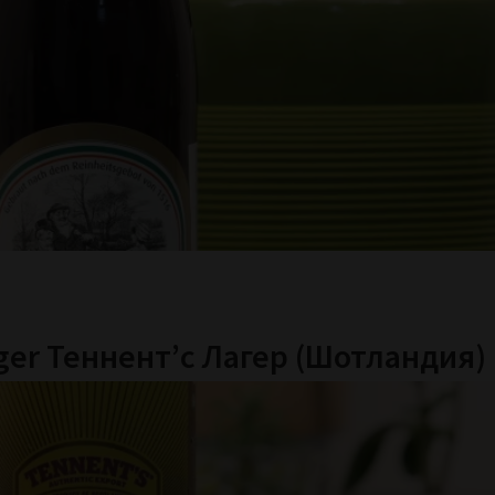
ager Теннент’с Лагер (Шотландия)