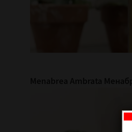
Menabrea Ambrata Менабр