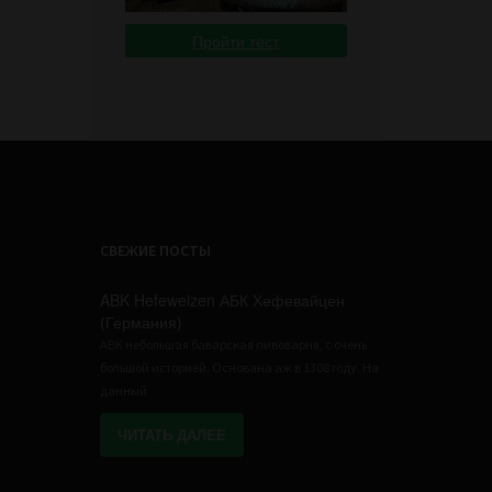
Пройти тест
СВЕЖИЕ ПОСТЫ
ABK Hefeweizen АБК Хефевайцен
(Германия)
ABK небольшая баварская пивоварня, с очень
большой историей. Основана аж в 1308 году. На
данный
ЧИТАТЬ ДАЛЕЕ