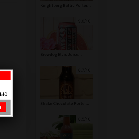
Knightberg Baltic Porter...
9.0/10
Brewdog Elvis Juice...
8.7/10
ВЬЮ
Shake Chocolate Porter...
8
8.5/10