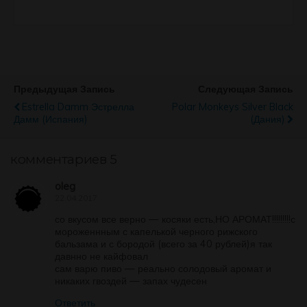
Предыдущая Запись
Следующая Запись
Estrella Damm Эстрелла
Polar Monkeys Silver Black
Дамм (Испания)
(Дания)
комментариев 5
oleg
22.04.2017
со вкусом все верно — косяки есть,НО АРОМАТ!!!!!!!!!с
мороженнным с капелькой черного рижского
бальзама и с бородой (всего за 40 рублей)я так
давнно не кайфовал
сам варю пиво — реально солодовый аромат и
никаких гвоздей — запах чудесен
Ответить