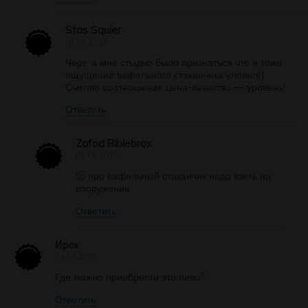
Stas Squier
01.06.2017
Черт, а мне стыдно было признаться что я тоже
ощущение вафельного стаканчика уловил))
Считаю соотношение цена-качество — уровень!
Ответить
Zafod.Biblebrox
01.06.2017
🙂 про вафельный стаканчик надо взять на
вооружение
Ответить
Ирек
14.07.2017
Где можно приобрести это пиво?
Ответить