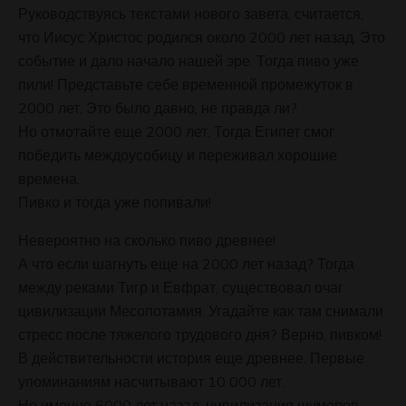
Руководствуясь текстами нового завета, считается,
что Иисус Христос родился около 2000 лет назад. Это
событие и дало начало нашей эре. Тогда пиво уже
пили! Представьте себе временной промежуток в
2000 лет.
Это было давно, не правда ли?
Но отмотайте еще 2000 лет. Тогда Египет смог
победить междоусобицу и переживал хорошие
времена.
Пивко и тогда уже попивали!
Невероятно на сколько пиво древнее!
А что если шагнуть еще на 2000 лет назад? Тогда
между реками Тигр и Евфрат, существовал очаг
цивилизации Месопотамия. Угадайте как там снимали
стресс после тяжелого трудового дня? Верно, пивком!
В действительности история еще древнее. Первые
упоминаниям насчитывают 10 000 лет.
Но именно 6000 лет назад, цивилизация шумеров