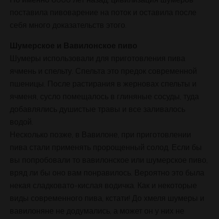
поставила пивоварение на поток и оставила после
себя много доказательств этого.
Шумерское и Вавилонское пиво
Шумеры использовали для приготовления пива
ячмень и спельту. Спельта это предок современной
пшеницы. После растирания в жерновах спельты и
ячменя, сусло помещалось в глиняные сосуды, туда
добавлялись душистые травы и все заливалось
водой.
Несколько позже, в Вавилоне, при приготовлении
пива стали применять пророщенный солод. Если бы
вы попробовали то вавилонское или шумерское пиво,
вряд ли бы оно вам понравилось. Вероятно это была
некая сладковато-кислая водичка. Как и некоторые
виды современного пива, кстати! До хмеля шумеры и
вавилоняне не додумались, а может он у них не