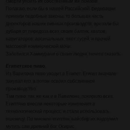
смерти упоить их собственным же пойлом.
Полагаю, если бы в нашей Российской федерации
приняли подобные законы, то большая часть
директоров наших пивных производств, врезали бы
дубаря от передоза всех своих балтик, козлов,
навигаторов, арсенальных, охот, гусей, и прочей
массовой коммерческой мочи.
Заботился Хаммурапи о своих людях, нечего сказать.
Египетское пиво.
Из Вавилона пиво уходит в Египет. Египет вначале
закупал его, а потом освоил собственное
производство.
Там пиво, так же как и в Вавилоне, покорило всех.
Египтяне внесли некоторые изменения в
технологический процесс, и стали использовать
пшеницу. По мнению египтян, вайсбир их надоумил
мутить сам древний бог Осирис.