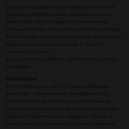
С ростом популярности пива, монастыри не могли
удержать монополию и пиво «вырвалось» из стен
монастырей. По всей Европе, стали появляться
частные пивовары, которые объединялись в гильдии.
В XIII-XIV веках пиво завоевало Европу. В Англии его
нарекли национальным напитком. В Чехии —
«напитком королей».
К концу XV века в Гамбурге действовало около 600
пивоварен.
Reinheitsgebot
В 1516 году принят закон о строгом соблюдении
рецептуры — Reinheitsgebot (заповедь чистоты).
Гласит, что пиво должно быть сварено только из
ячменя или ячменного солода, хмеля и чистой воды.
Наказание провинившихся пиводелов – штраф, а
самых наглых утопление в собственном творении.