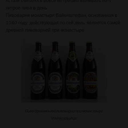
Кстати считалось вовсе не грешно выпивать по 5
литров пива в день.
Пивоварня монастыря Вайенштефан, основанная в
1040 году, действующая по сей день, является самой
древней пивоварней при монастыре.
Пиво древнейшей пивоварни при монастыре
Weihenstephan