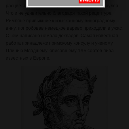
меньше 18
расцвета Римской империи статус пива пошатнулся.
Что и не удивительно благодаря такой рецептуре.
Римляне привыкшие к изысканному виноградному
вину, попробовав немецкое варево приходили в ужас.
О чем написано немало докладов. Самая известная
работа принадлежит римскому консулу и ученому
Плинию Младшему, описавшему 195 сортов пива,
известных в Европе.