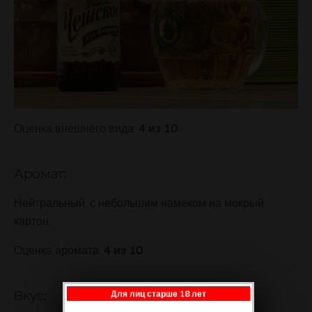
Оценка внешнего вида:
4 из 10
Аромат:
Нейтральный, с небольшим намеком на мокрый
картон.
Оценка аромата:
4 из 10
Вкус:
Для лиц старше 18 лет