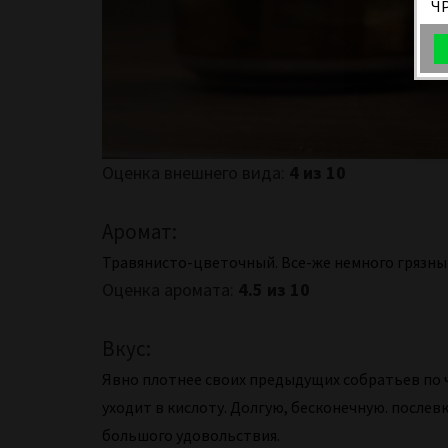
Ч
Оценка внешнего вида:
4 из 10
Аромат:
Травянисто-цветочный. Все-же немного грязн
Оценка аромата:
4.5 из 10
Вкус:
Явно плотнее своих предыдущих собратьев по ч
уходит в кислоту. Долгую, бесконечную. послев
большого удовольствия.