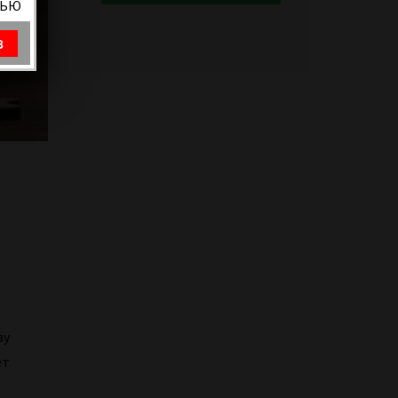
ВЬЮ
8
зу
ет