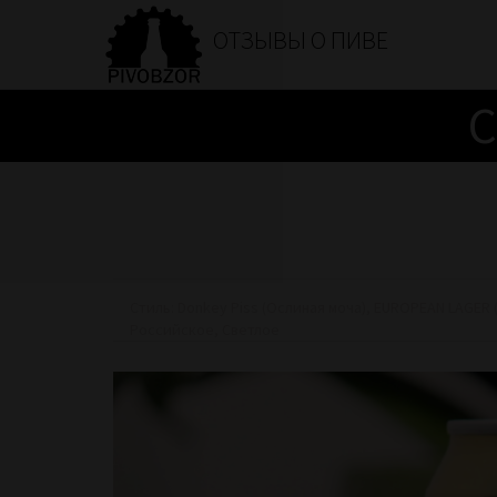
ОТЗЫВЫ О ПИВЕ
C
Стиль:
Donkey Piss (Ослиная моча)
,
EUROPEAN LAGER 
Российское
,
Светлое