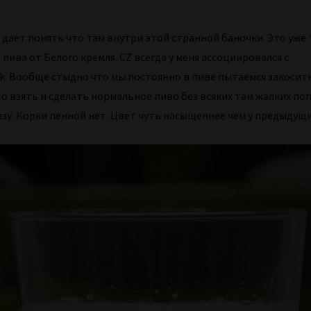
зу дает понять что там внутри этой странной баночки. Это уже
 пива от Белого кремля. CZ всегда у меня ассоциировался с
ak. Вообще стыдно что мы постоянно в пиве пытаемся закосит
то взять и сделать нормальное пиво без всяких там жалких по
азу. Корки пенной нет. Цвет чуть насыщеннее чем у предыдущ