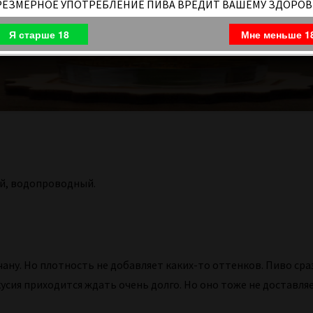
РЕЗМЕРНОЕ УПОТРЕБЛЕНИЕ ПИВА ВРЕДИТ ВАШЕМУ ЗДОРО
Я старше 18
Мне меньше 1
ый, водопроводный.
ану. Но плотность не добавляет каких-то оттенков. Пиво сра
кусия приходится ждать очень долго. Но оно тоже не доставля