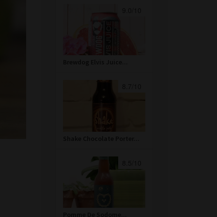
9.0/10
Brewdog Elvis Juice...
8.7/10
Shake Chocolate Porter...
8.5/10
Pomme De Sodome...