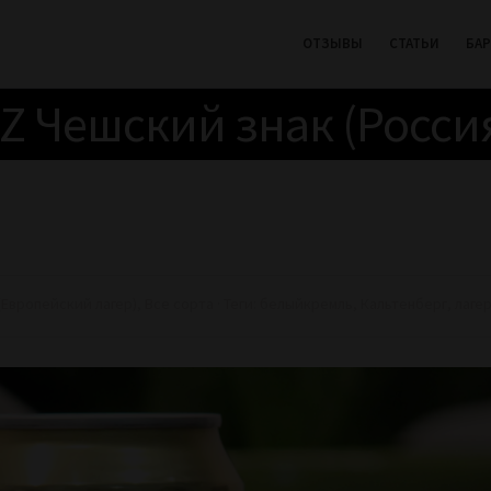
ОТЗЫВЫ
СТАТЬИ
БА
Z Чешский знак (Росси
(Европейский лагер)
,
Все сорта
· Теги:
белыйкремль
,
Кальтенберг
,
лаге