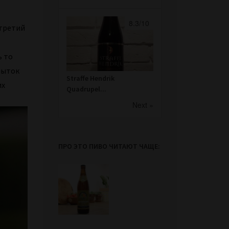
8.3/10
 третий
ь то
пыток
Straffe Hendrik
их
Quadrupel...
Next »
ПРО ЭТО ПИВО ЧИТАЮТ ЧАЩЕ: