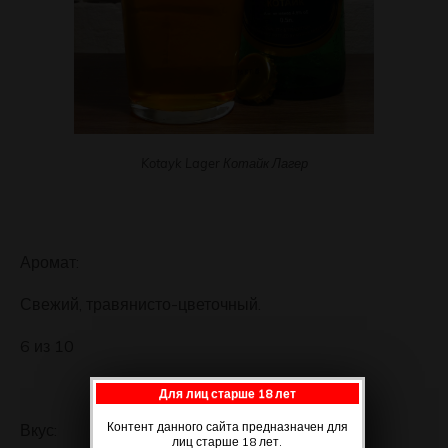
Kotayk Lager Котайк Лагер
Аромат:
Свежий, травянисто-цветочный.
6 из 10
Для лиц старше 18 лет
Контент данного сайта предназначен для
Вкус:
лиц старше 18 лет.