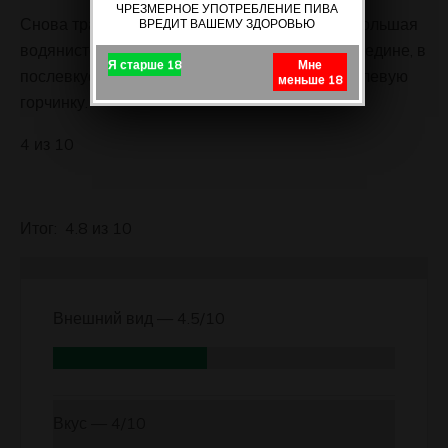
ЧРЕЗМЕРНОЕ УПОТРЕБЛЕНИЕ ПИВА
Снова травянистость. Немного цитрусов. Небольшая
ВРЕДИТ ВАШЕМУ ЗДОРОВЬЮ
водянистость вначале, намек на кислоту в середине, в
Я старше 18
Мне
послевкусии кислота переходит в слабую хмелевую
меньше 18
горчинку.
4 из 10
Итог: 4.8 из 10
Внешний вид —
4.5/10
Вкус —
4/10