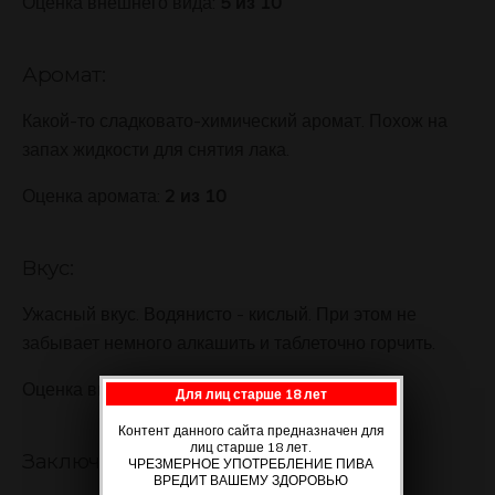
Оценка внешнего вида:
5 из 10
Аромат:
Какой-то сладковато-химический аромат. Похож на
запах жидкости для снятия лака.
Оценка аромата:
2 из 10
Вкус:
Ужасный вкус. Водянисто - кислый. При этом не
забывает немного алкашить и таблеточно горчить.
Оценка вкуса:
2 из 10
Для лиц старше 18 лет
Контент данного сайта предназначен для
лиц старше 18 лет.
Заключение:
ЧРЕЗМЕРНОЕ УПОТРЕБЛЕНИЕ ПИВА
ВРЕДИТ ВАШЕМУ ЗДОРОВЬЮ