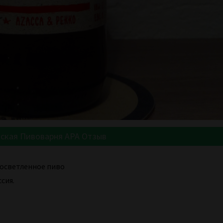
ская Пивоварня APA Отзыв
осветленное пиво
сия.