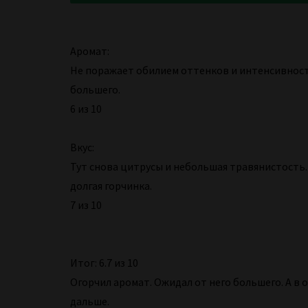
Аромат:
Не поражает обилием оттенков и интенсивнос
большего.
6 из 10
Вкус:
Тут снова цитрусы и небольшая травянистость.
долгая горчинка.
7 из 10
Итог: 6.7 из 10
Огорчил аромат. Ожидал от него большего. А в 
дальше.