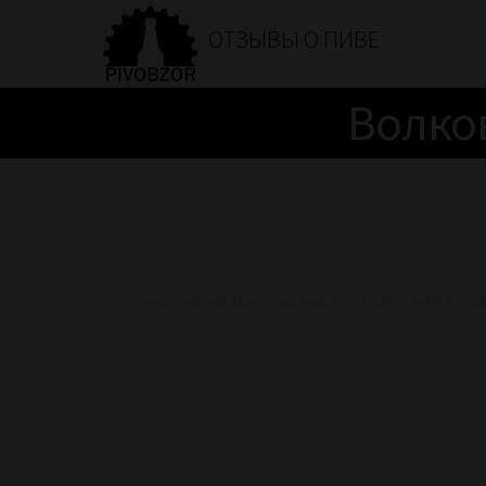
ОТЗЫВЫ О ПИВЕ
Волков
Стиль:
PALE ALE (Светлый эль)
,
Все сорта
· Теги:
APA
,