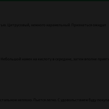
тью. Цитрусовый, немного карамельный. Признаться ожидал
 Небольшой намек на кислоту в середине, затем вполне прият
остальном неплохо. Пьется легко. С удовольствием буду покуп