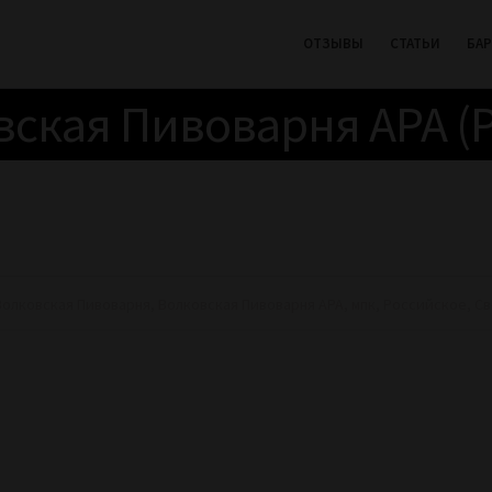
ОТЗЫВЫ
СТАТЬИ
БА
ская Пивоварня APA (
Волковская Пивоварня
,
Волковская Пивоварня APA
,
мпк
,
Российское
,
Св