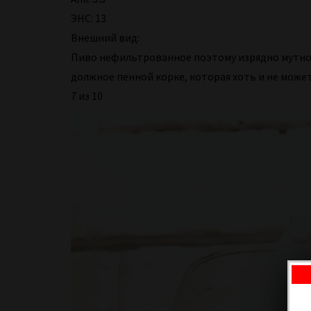
ЭНС: 13
Внешний вид:
Пиво нефильтрованное поэтому изрядно мутнова
должное пенной корке, которая хоть и не може
7 из 10