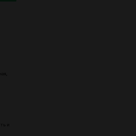
ная,
ать и