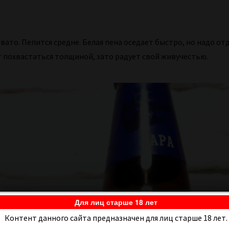
то. Пепится средне. Белая пена оседает быстро, но надо от
т похвастаться толщиной, зато радует свой живучестью.
Для лиц старше 18 лет
Контент данного сайта предназначен для лиц старше 18 лет.