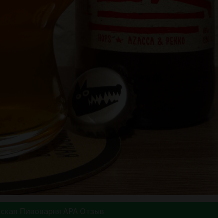
ская Пивоварня APA Отзыв